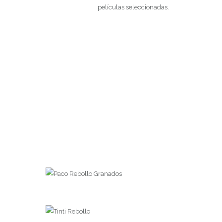
películas seleccionadas.
Paco Rebollo Granados
Presidente
“Disfruta de la vida discretamente”
Tinti Rebollo
Dirección Comercial