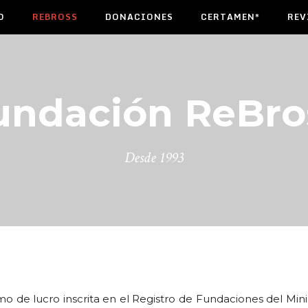
O
REBROSS
DONACIONES
CERTAMEN*
REV
undación ReBro
Desde 1993
o de lucro inscrita en el Registro de Fundaciones del Minis