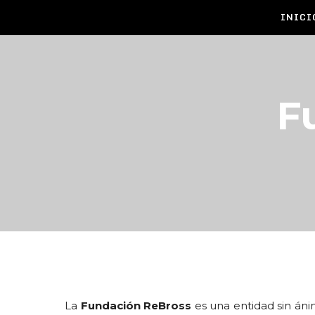
INICI
F
La
Fundación ReBross
es una entidad sin ánim