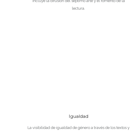
Incluye la difusión del séptimo arte y el fomento de la
lectura.
Igualdad
La visibilidad de igualdad de género a través de los textos y