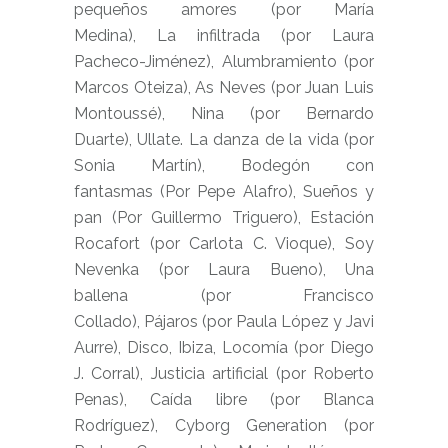
pequeños amores (por María
Medina), La infiltrada (por Laura
Pacheco-Jiménez), Alumbramiento (por
Marcos Oteiza),
As Neves
(por Juan Luis
Montoussé
),
Nina
(por Bernardo
Duarte), Ullate. La danza de la vida (por
Sonia Martín), Bodegón con
fantasmas (Por Pepe Alafro), Sueños y
pan (Por Guillermo Triguero), Estación
Rocafort (por Carlota C. Vioque), Soy
Nevenka (por Laura Bueno), Una
ballena (por Francisco
Collado), Pájaros (por Paula López y Javi
Aurre), Disco, Ibiza, Locomía (por Diego
J. Corral), Justicia artificial (por
Roberto
Penas
), Caída libre (
por Blanca
Rodríguez),
Cyborg Generation
(por